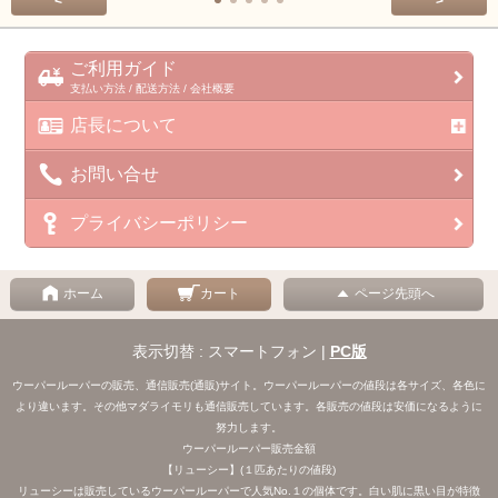
<
>
ご利用ガイド
支払い方法 / 配送方法 / 会社概要
店長について
お問い合せ
プライバシーポリシー
ホーム
カート
ページ先頭へ
表示切替 : スマートフォン |
PC版
ウーパールーパーの販売、通信販売(通販)サイト。ウーパールーパーの値段は各サイズ、各色に
より違います。その他マダライモリも通信販売しています。各販売の値段は安価になるように
努力します。
ウーパールーパー販売金額
【リューシー】(１匹あたりの値段)
リューシーは販売しているウーパールーパーで人気No.１の個体です。白い肌に黒い目が特徴