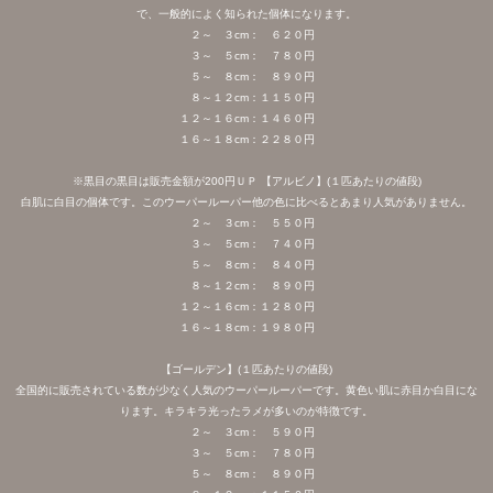
で、一般的によく知られた個体になります。
２～ ３cm： ６２０円
３～ ５cm： ７８０円
５～ ８cm： ８９０円
８～１２cm：１１５０円
１２～１６cm：１４６０円
１６～１８cm：２２８０円
※黒目の黒目は販売金額が200円ＵＰ 【アルビノ】(１匹あたりの値段)
白肌に白目の個体です。このウーパールーパー他の色に比べるとあまり人気がありません。
２～ ３cm： ５５０円
３～ ５cm： ７４０円
５～ ８cm： ８４０円
８～１２cm： ８９０円
１２～１６cm：１２８０円
１６～１８cm：１９８０円
【ゴールデン】(１匹あたりの値段)
全国的に販売されている数が少なく人気のウーパールーパーです。黄色い肌に赤目か白目にな
ります。キラキラ光ったラメが多いのが特徴です。
２～ ３cm： ５９０円
３～ ５cm： ７８０円
５～ ８cm： ８９０円