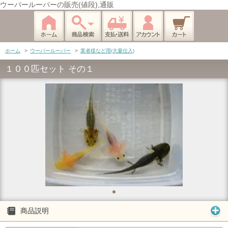
ウーパールーパーの販売(値段),通販
ホーム
>
ウーパールーパー
>
業者様など用(大量仕入)
１００匹セット その１
商品説明