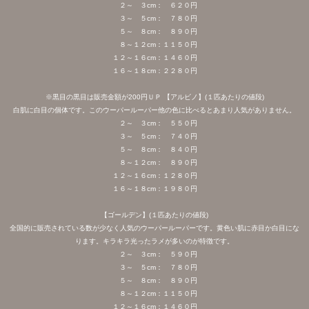
２～ ３cm： ６２０円
３～ ５cm： ７８０円
５～ ８cm： ８９０円
８～１２cm：１１５０円
１２～１６cm：１４６０円
１６～１８cm：２２８０円
※黒目の黒目は販売金額が200円ＵＰ 【アルビノ】(１匹あたりの値段)
白肌に白目の個体です。このウーパールーパー他の色に比べるとあまり人気がありません。
２～ ３cm： ５５０円
３～ ５cm： ７４０円
５～ ８cm： ８４０円
８～１２cm： ８９０円
１２～１６cm：１２８０円
１６～１８cm：１９８０円
【ゴールデン】(１匹あたりの値段)
全国的に販売されている数が少なく人気のウーパールーパーです。黄色い肌に赤目か白目にな
ります。キラキラ光ったラメが多いのが特徴です。
２～ ３cm： ５９０円
３～ ５cm： ７８０円
５～ ８cm： ８９０円
８～１２cm：１１５０円
１２～１６cm：１４６０円