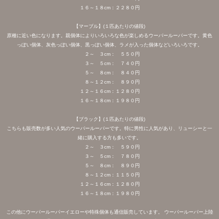
１６～１８cm：２２８０円
【マーブル】(１匹あたりの値段)
原種に近い色になります。親個体によりいろいろな色が楽しめるウーパールーパーです。黄色
っぽい個体、灰色っぽい個体、黒っぽい個体、ラメが入った個体などいろいろです。
２～ ３cm： ５５０円
３～ ５cm： ７４０円
５～ ８cm： ８４０円
８～１２cm： ８９０円
１２～１６cm：１２８０円
１６～１８cm：１９８０円
【ブラック】(１匹あたりの値段)
こちらも販売数が多い人気のウーパールーパーです。特に男性に人気があり、リューシーと一
緒に購入する方も多いです。
２～ ３cm： ５９０円
３～ ５cm： ７８０円
５～ ８cm： ８９０円
８～１２cm：１１５０円
１２～１６cm：１２８０円
１６～１８cm：１９８０円
この他にウーパールーパーイエローや特殊個体も通信販売しています。 ウーパールーパー上陸