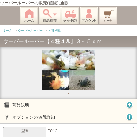
ウーパールーパーの販売(値段),通販
ホーム
>
ウーパールーパー
>
４種４匹
ウーパールーパー【４種４匹】３～５ｃｍ
商品説明
オプションの値段詳細
P012
型番