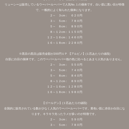
リューシーは販売しているウーパールーパーで人気No.１の個体です。白い肌に黒い目が特徴
で、一般的によく知られた個体になります。
２～ ３cm： ６２０円
３～ ５cm： ７８０円
５～ ８cm： ８９０円
８～１２cm：１１５０円
１２～１６cm：１４６０円
１６～１８cm：２２８０円
※黒目の黒目は販売金額が200円ＵＰ 【アルビノ】(１匹あたりの値段)
白肌に白目の個体です。このウーパールーパー他の色に比べるとあまり人気がありません。
２～ ３cm： ５５０円
３～ ５cm： ７４０円
５～ ８cm： ８４０円
８～１２cm： ８９０円
１２～１６cm：１２８０円
１６～１８cm：１９８０円
【ゴールデン】(１匹あたりの値段)
全国的に販売されている数が少なく人気のウーパールーパーです。黄色い肌に赤目か白目にな
ります。キラキラ光ったラメが多いのが特徴です。
２～ ３cm： ５９０円
３～ ５cm： ７８０円