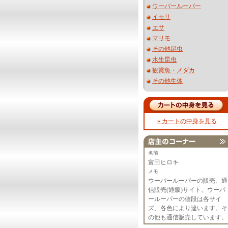
ウーパールーパー
イモリ
エサ
マリモ
その他昆虫
水生昆虫
観賞魚・メダカ
その他生体
» カートの中身を見る
名前
富田ヒロキ
メモ
ウーパールーパーの販売、通
信販売(通販)サイト。ウーパ
ールーパーの値段は各サイ
ズ、各色により違います。そ
の他も通信販売しています。