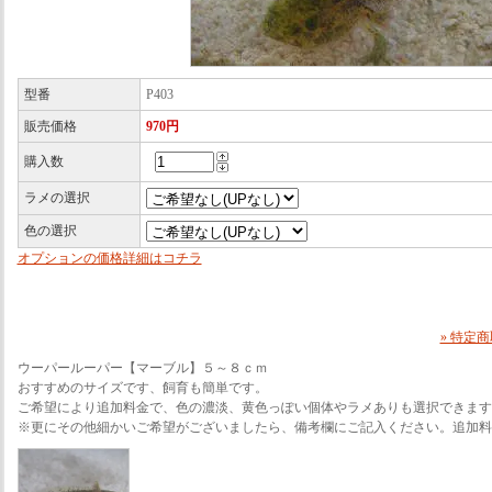
型番
P403
販売価格
970円
購入数
ラメの選択
色の選択
オプションの価格詳細はコチラ
» 特定
ウーパールーパー【マーブル】５～８ｃｍ
おすすめのサイズです、飼育も簡単です。
ご希望により追加料金で、色の濃淡、黄色っぽい個体やラメありも選択できます
※更にその他細かいご希望がございましたら、備考欄にご記入ください。追加料