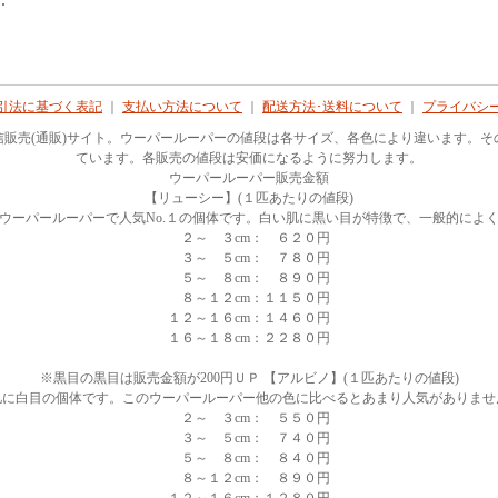
引法に基づく表記
｜
支払い方法について
｜
配送方法･送料について
｜
プライバシ
信販売(通販)サイト。ウーパールーパーの値段は各サイズ、各色により違います。そ
ています。各販売の値段は安価になるように努力します。
ウーパールーパー販売金額
【リューシー】(１匹あたりの値段)
ウーパールーパーで人気No.１の個体です。白い肌に黒い目が特徴で、一般的によ
２～ ３cm： ６２０円
３～ ５cm： ７８０円
５～ ８cm： ８９０円
８～１２cm：１１５０円
１２～１６cm：１４６０円
１６～１８cm：２２８０円
※黒目の黒目は販売金額が200円ＵＰ 【アルビノ】(１匹あたりの値段)
肌に白目の個体です。このウーパールーパー他の色に比べるとあまり人気がありませ
２～ ３cm： ５５０円
３～ ５cm： ７４０円
５～ ８cm： ８４０円
８～１２cm： ８９０円