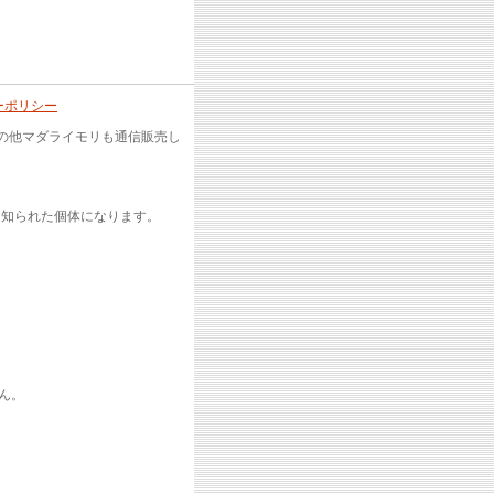
ーポリシー
の他マダライモリも通信販売し
く知られた個体になります。
ん。